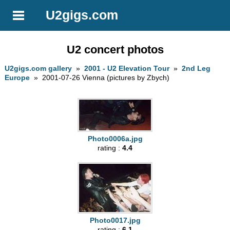
U2gigs.com
U2 concert photos
U2gigs.com gallery
»
2001 - U2 Elevation Tour
»
2nd Leg
Europe
» 2001-07-26 Vienna (pictures by Zbych)
Photo0006a.jpg
rating :
4.4
Photo0017.jpg
rating :
6.1