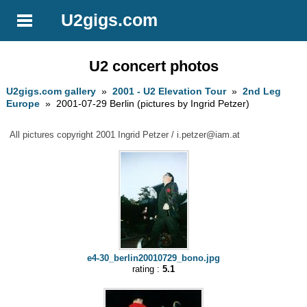
U2gigs.com
U2 concert photos
U2gigs.com gallery
»
2001 - U2 Elevation Tour
»
2nd Leg
Europe
» 2001-07-29 Berlin (pictures by Ingrid Petzer)
All pictures copyright 2001 Ingrid Petzer /
i.petzer@iam.at
e4-30_berlin20010729_bono.jpg
rating :
5.1