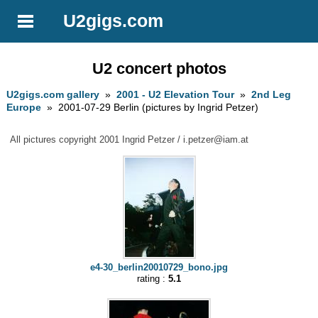
U2gigs.com
U2 concert photos
U2gigs.com gallery
»
2001 - U2 Elevation Tour
»
2nd Leg
Europe
» 2001-07-29 Berlin (pictures by Ingrid Petzer)
All pictures copyright 2001 Ingrid Petzer /
i.petzer@iam.at
e4-30_berlin20010729_bono.jpg
rating :
5.1